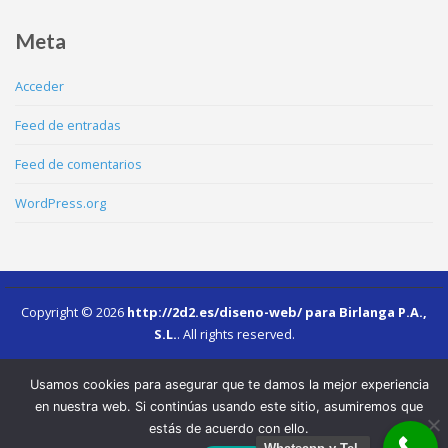
Meta
Acceder
Feed de entradas
Feed de comentarios
WordPress.org
Copyright © 2026
http://2d2.es/diseno-web/ para Birlanga P.A.,
S.L.
.
All rights reserved.
comprar cialis original
.
sildenafil españa
Usamos cookies para asegurar que te damos la mejor experiencia
en nuestra web. Si continúas usando este sitio, asumiremos que
estás de acuerdo con ello.