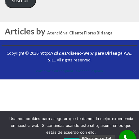
Suscribir
Articles by
Atención al Cliente Flores Birlanga
Copyright © 2026
http://2d2.es/diseno-web/ para Birlanga P.A.,
S.L.
.
All rights reserved.
comprar cialis original
.
sildenafil españa
Usamos cookies para asegurar que te damos la mejor experiencia
en nuestra web. Si continúas usando este sitio, asumiremos que
estás de acuerdo con ello.
Whatsapp y Tel.